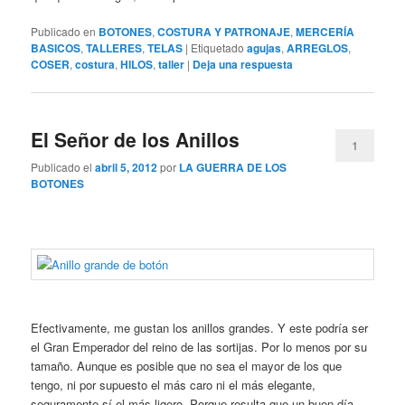
Publicado en
BOTONES
,
COSTURA Y PATRONAJE
,
MERCERÍA
BASICOS
,
TALLERES
,
TELAS
|
Etiquetado
agujas
,
ARREGLOS
,
COSER
,
costura
,
HILOS
,
taller
|
Deja una respuesta
El Señor de los Anillos
1
Publicado el
abril 5, 2012
por
LA GUERRA DE LOS
BOTONES
Efectivamente, me gustan los anillos grandes. Y este podría ser
el Gran Emperador del reino de las sortijas. Por lo menos por su
tamaño. Aunque es posible que no sea el mayor de los que
tengo, ni por supuesto el más caro ni el más elegante,
seguramente sí el más ligero. Porque resulta que un buen día,