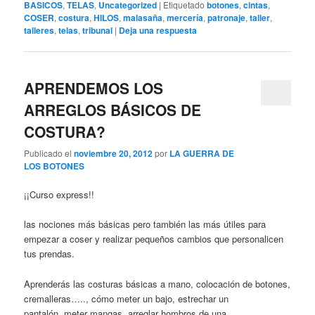
BASICOS
,
TELAS
,
Uncategorized
|
Etiquetado
botones
,
cintas
,
COSER
,
costura
,
HILOS
,
malasaña
,
mercería
,
patronaje
,
taller
,
talleres
,
telas
,
tribunal
|
Deja una respuesta
APRENDEMOS LOS
ARREGLOS BÁSICOS DE
COSTURA?
Publicado el
noviembre 20, 2012
por
LA GUERRA DE
LOS BOTONES
¡¡Curso express!!
las nociones más básicas pero también las más útiles para
empezar a coser y realizar pequeños cambios que personalicen
tus prendas.
Aprenderás las costuras básicas a mano, colocación de botones,
cremalleras….., cómo meter un bajo, estrechar un
pantalón, meter mangas, arreglar hombros de una