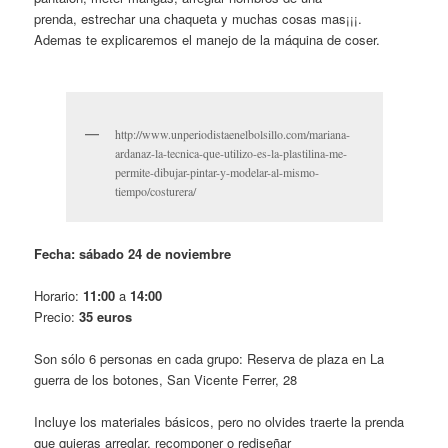
prenda, estrechar una chaqueta y muchas cosas mas¡¡¡.
Ademas te explicaremos el manejo de la máquina de coser.
http://www.unperiodistaenelbolsillo.com/mariana-
ardanaz-la-tecnica-que-utilizo-es-la-plastilina-me-
permite-dibujar-pintar-y-modelar-al-mismo-
tiempo/costurera/
Fecha: sábado 24 de noviembre
Horario:
11:00
a
14:00
Precio:
35 euros
Son sólo 6 personas en cada grupo: Reserva de plaza en La
guerra de los botones, San Vicente Ferrer, 28
Incluye los materiales básicos, pero no olvides traerte la prenda
que quieras arreglar, recomponer o rediseñar