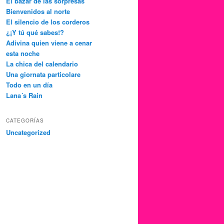
El bazar de las sorpresas
Bienvenidos al norte
El silencio de los corderos
¿¡Y tú qué sabes!?
Adivina quien viene a cenar
esta noche
La chica del calendario
Una giornata particolare
Todo en un día
Lana´s Rain
CATEGORÍAS
Uncategorized