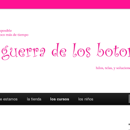
s ideas para pequeñeces
los Botones
e estamos
la tienda
los cursos
los niños